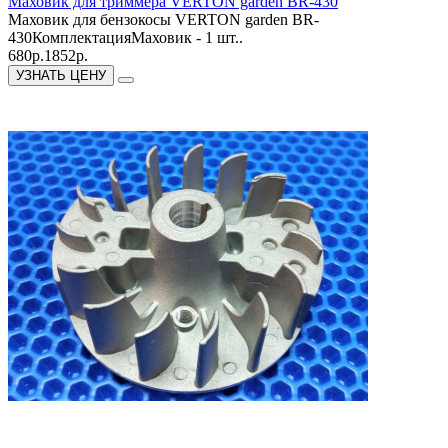
Маховик для триммера VERTON garden BR-430
Маховик для бензокосы VERTON garden BR-
430КомплектацияМаховик - 1 шт..
680р.
1852р.
УЗНАТЬ ЦЕНУ