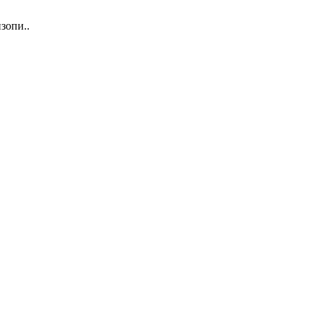
зопи..