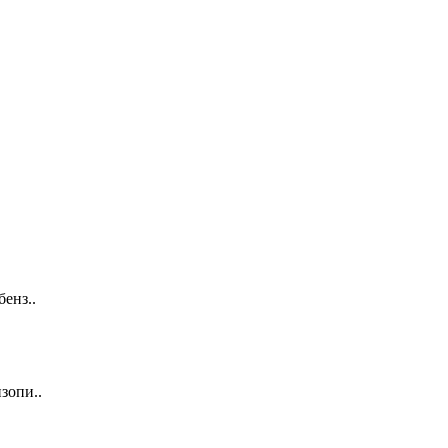
енз..
зопи..