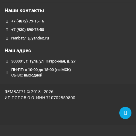
производителя. Приобретая карбюратор с праймером для
бензопилы CARVER PROMO PSG-45-15, вы получаете
Наши контакты
качественную запчасть, которая поможет вашей бензопиле
+7 (4872) 79-15-16
работать на высшем уровне.
Комплектация
+7 (930) 890-78-50
rembat71@yandex.ru
Карбюратор - 1 шт
Наш адрес
300001, г. Тула, ул. Патронная, д. 27
ПН-ПТ: с 10-00 до 18-00 (по МСК)
СБ-ВС: выходной
REMBAT71 © 2018 - 2026
ИП ПОПОВ О.О. ИНН 710702859800