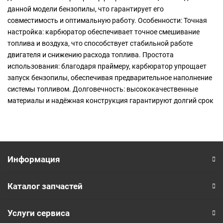
данной модели бензопилы, что гарантирует его
совместимость и оптимальную работу. Особенности: Точная
настройка: карбюратор обеспечивает точное смешивание
топлива и воздуха, что способствует стабильной работе
двигателя и снижению расхода топлива. Простота
использования: благодаря праймеру, карбюратор упрощает
запуск бензопилы, обеспечивая предварительное наполнение
системы топливом. Долговечность: высококачественные
материалы и надёжная конструкция гарантируют долгий срок
службы карбюратора. Совместимость: Этот карбюратор
предназначен для использования с бензопилой CARVER
PROMO PSG-45-15 и может быть также совместим с другими
моделями бензопил. Перед покупкой рекомендуется
проверить совместимость с вашей моделью. Преимущества:
Информация
Улучшенная производительность двигателя. Экономия
топлива за счёт оптимального смешивания. Лёгкость запуска
Каталог запчастей
благодаря праймеру. Примечание: Перед установкой
карбюратора рекомендуется ознакомиться с инструкцией по
Услуги сервиса
эксплуатации вашей бензопилы и следовать рекомендациям