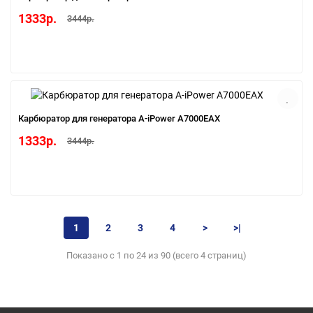
1333р.
3444р.
Карбюратор для генератора A-iPower A7000EAX
1333р.
3444р.
1
2
3
4
>
>|
Показано с 1 по 24 из 90 (всего 4 страниц)