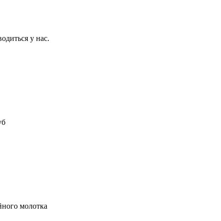
диться у нас.
уб
йного молотка