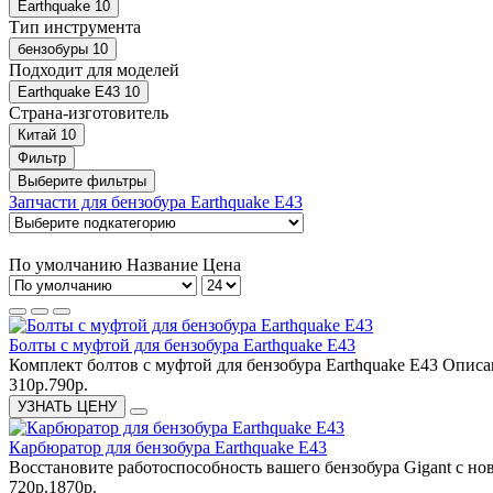
Earthquake
10
Тип инструмента
бензобуры
10
Подходит для моделей
Earthquake E43
10
Страна-изготовитель
Китай
10
Фильтр
Выберите фильтры
Запчасти для бензобура Earthquake E43
По умолчанию
Название
Цена
Болты с муфтой для бензобура Earthquake E43
Комплект болтов с муфтой для бензобура Earthquake E43 Опис
310р.
790р.
УЗНАТЬ ЦЕНУ
Карбюратор для бензобура Earthquake E43
Восстановите работоспособность вашего бензобура Gigant с но
720р.
1870р.