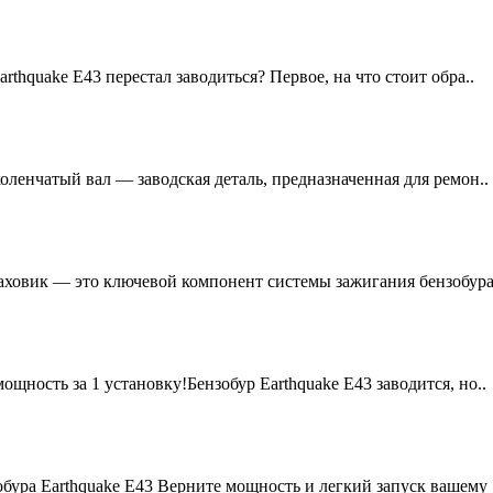
thquake E43 перестал заводиться? Первое, на что стоит обра..
коленчатый вал — заводская деталь, предназначенная для ремон..
аховик — это ключевой компонент системы зажигания бензобура,
ощность за 1 установку!Бензобур Earthquake E43 заводится, но..
обура Earthquake E43 Верните мощность и легкий запуск вашему .