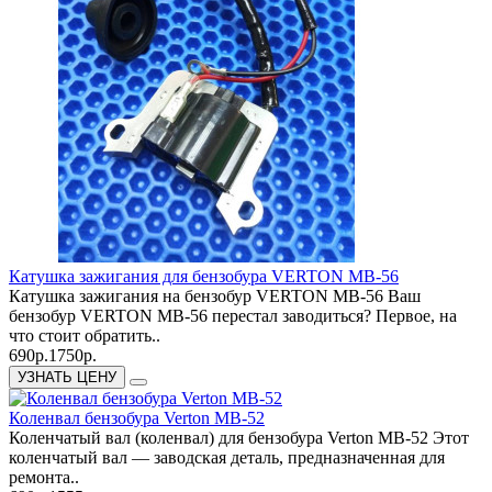
Катушка зажигания для бензобура VERTON МВ-56
Катушка зажигания на бензобур VERTON МВ-56 Ваш
бензобур VERTON МВ-56 перестал заводиться? Первое, на
что стоит обратить..
690р.
1750р.
УЗНАТЬ ЦЕНУ
Коленвал бензобура Verton МВ-52
Коленчатый вал (коленвал) для бензобура Verton МВ-52 Этот
коленчатый вал — заводская деталь, предназначенная для
ремонта..