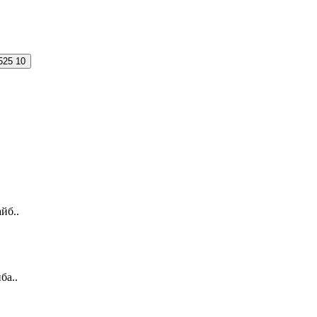
525
10
йб..
ба..