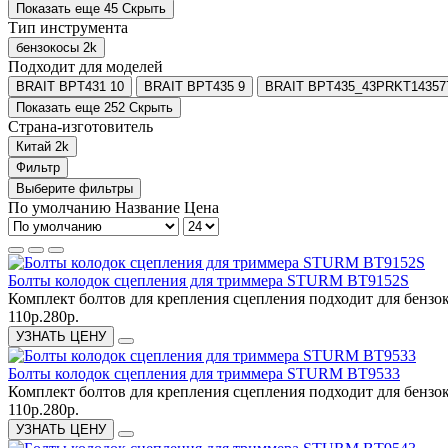
Показать еще 45
Скрыть
Тип инструмента
бензокосы
2
k
Подходит для моделей
BRAIT BPT431
10
BRAIT BPT435
9
BRAIT BPT435_43PRKT14357
Показать еще 252
Скрыть
Страна-изготовитель
Китай
2
k
Фильтр
Выберите фильтры
По умолчанию
Название
Цена
Болты колодок сцепления для триммера STURM BT9152S
Комплект болтов для крепления сцепления подходит для бензо
110р.
280р.
УЗНАТЬ ЦЕНУ
Болты колодок сцепления для триммера STURM BT9533
Комплект болтов для крепления сцепления подходит для бензо
110р.
280р.
УЗНАТЬ ЦЕНУ