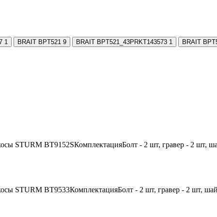
7
1
BRAIT BPT521
9
BRAIT BPT521_43PRKT143573
1
BRAIT BPT
косы STURM BT9152SКомплектацияБолт - 2 шт, гравер - 2 шт, ша
косы STURM BT9533КомплектацияБолт - 2 шт, гравер - 2 шт, шай