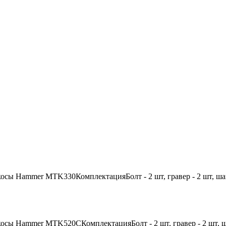
косы Hammer MTK330КомплектацияБолт - 2 шт, гравер - 2 шт, ша
косы Hammer MTK520CКомплектацияБолт - 2 шт, гравер - 2 шт, ш