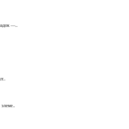
адок —..
т..
элеме..