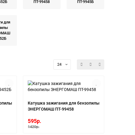
452Б
ПТ-99458
ПТ-9945Б
ти для
пилы
ОМАШ
952Б
зопилы
Катушка зажигания для бензопилы
ЭНЕРГОМАШ ПТ-99458
595р.
1420р.