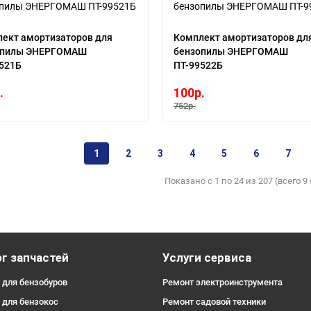
ект амортизаторов для
Комплект амортизаторов дл
опилы ЭНЕРГОМАШ
бензопилы ЭНЕРГОМАШ
521Б
ПТ-99522Б
.
100р.
752р.
1
2
3
4
5
6
7
Показано с 1 по 24 из 207 (всего 9
г запчастей
Услуги сервиса
 для бензобуров
Ремонт электроинструмента
 для бензокос
Ремонт садовой техники