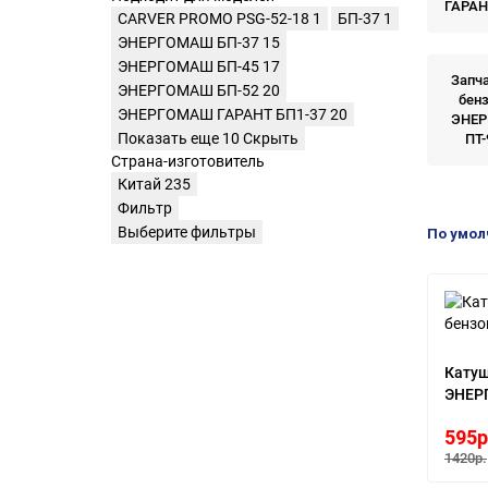
ГАРАН
CARVER PROMO PSG-52-18
1
БП-37
1
ЭНЕРГОМАШ БП-37
15
ЭНЕРГОМАШ БП-45
17
Запча
ЭНЕРГОМАШ БП-52
20
бен
ЭНЕРГОМАШ ГАРАНТ БП1-37
20
ЭНЕ
Показать еще 10
Скрыть
ПТ-
Страна-изготовитель
Китай
235
Фильтр
Выберите фильтры
По умо
Катуш
ЭНЕР
595р
1420р.