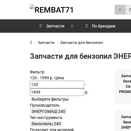
Запчасти
По брендам
Запчасти
Запчасти для бензопил
Запчасти для бензопил ЭН
Фильтр
Запча
120
-
1999
р.
Цена
бен
-
CA
PROMO
р.
Выберите фильтры
Производитель
ЭНЕРГОМАШ
240
Запча
Тип инструмента
бен
бензопилы
240
ЭНЕ
Подходит для моделей