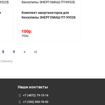
я
Комплект амортизаторов для
бензопилы ЭНЕРГОМАШ ПТ-9952Б
100р.
752р.
8
9
>
>|
 страниц)
Наши контакты
+7 (4872) 79-15-16
+7 (930) 890-78-50