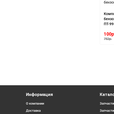
Компл
бенз
ПТ-99
100р
752р.
Информация
Катало
О компании
Запчасти
Доставка
Запчасти