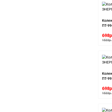
Коле
ПТ-99
698р
1533р.
Коле
ПТ-99
698р
1533р.