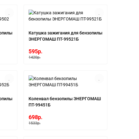
зопилы
Катушка зажигания для бензопилы
ЭНЕРГОМАШ ПТ-99521Б
595р.
1420р.
зопилы
Коленвал бензопилы ЭНЕРГОМАШ
ПТ-99451Б
698р.
1533р.