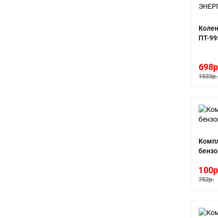
Коле
ПТ-99
698р
1533р.
Компл
бенз
100р
752р.